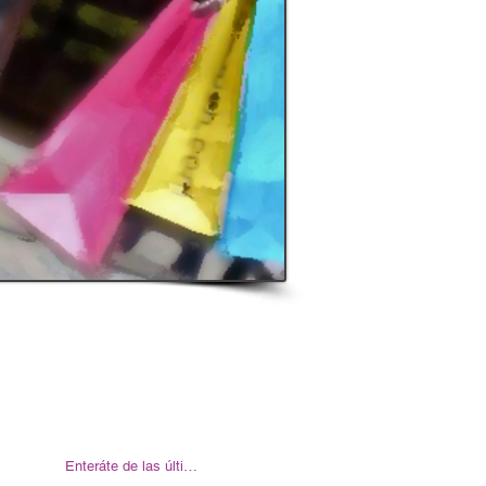
sociarte, contactáte con nuestra institución:
- 491196/492382 -
info@camaracalafate.com.ar
Enteráte de las últimas noticias