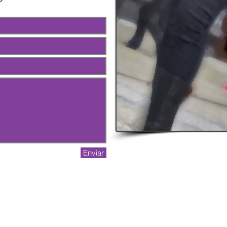
Dudas o consultas de como a
Enviar
Julio A. Roca 1366 - Tel: 02902 