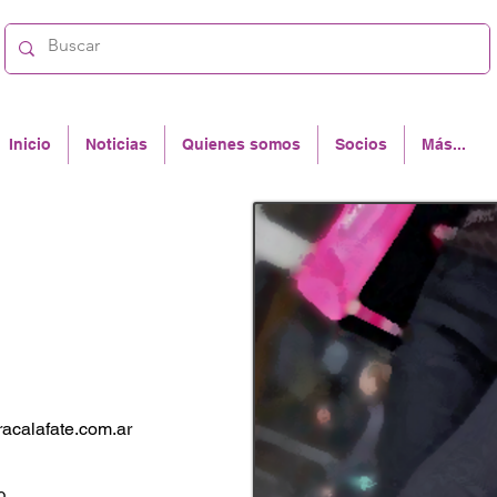
Inicio
Noticias
Quienes somos
Socios
Más...
o
acalafate.com.ar
lta
o