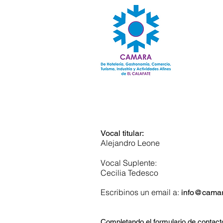
Contactate con:
Sector Comerci
Vocal titular:
Alejandro Leone
Vocal Suplente:
Cecilia Tedesco
Escribinos un email a:
info@camar
Envianos tu consu
Completando el formulario de contact