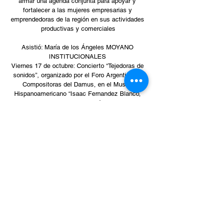
armar una agenda conjunta para apoyar y 
fortalecer a las mujeres empresarias y 
emprendedoras de la región en sus actividades 
productivas y comerciales
Asistió: María de los Ángeles MOYANO 
INSTITUCIONALES 
Viernes 17 de octubre: Concierto “Tejedoras de 
sonidos”, organizado por el Foro Argentino de 
Compositoras del Damus, en el Museo 
Hispanoamericano “Isaac Fernandez Blanco, 
con la presencia de Adolfo Pérez Esquivel, 
premio Nobel de la Paz.
Asistieron: Beatriz TOURN, Gladys ALANÍS y 
Hebe TAMBURRI 
SAN JUAN 
Jueves 16 de octubre: Comisión de Mujeres 
Empresarias de la Federación de Económica de 
San Juan (FESJ) – Apertura de sobres del 
concurso de isologotipo del Comercio de San 
Juan, en la Facultad de Arquitectura local.