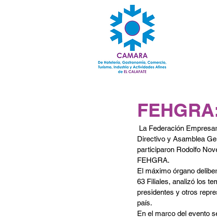
FEHGRA: 
 La Federación Empresaria Hotelera Gastronómica de la República Argentina cerró su 205º Reunión de Consejo 
Directivo y Asamblea Gen
participaron Rodolfo Nov
FEHGRA. 
El máximo órgano deliber
63 Filiales, analizó los 
presidentes y otros repres
país. 
En el marco del evento se