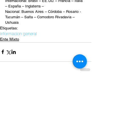
Internacional: Brasil – EE.UU. – Francia – Italia 
– España – Inglaterra –
Nacional: Buenos Aires – Córdoba – Rosario - 
Tucumán – Salta – Comodoro Rivadavia – 
Ushuaia
Etiquetas:
informacion general
Ente Mixto
Comentarios
Escribir un comentario...