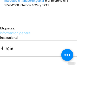
marbetes@transporte.gob.ar
 o al teléfono 011 
5776-2600 internos 1024 y 1211.
Etiquetas:
informacion general
Institucional
Comentarios
Escribir un comentario...