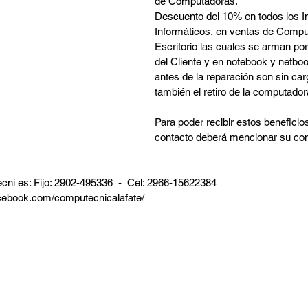
de Computadoras.
Descuento del 10% en todos los 
Informáticos, en ventas de Compu
Escritorio las cuales se arman por
del Cliente y en notebook y netbo
antes de la reparación son sin ca
también el retiro de la computadora
Para poder recibir estos benefici
contacto deberá mencionar su con
ni es: Fijo: 2902-495336  -  Cel: 2966-15622384
acebook.com/computecnicalafate/