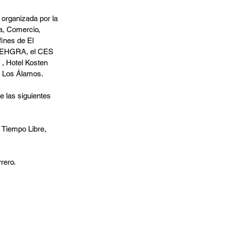
organizada por la 
a, Comercio, 
fines de El 
 FEHGRA, el CES 
 , Hotel Kosten 
a Los Álamos.
 las siguientes 
, Tiempo Libre, 
rero.