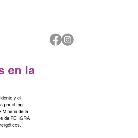
s en la
idente y el 
 por el Ing. 
 Minería de la 
dades de FEHGRA 
nergéticos.