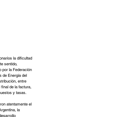
arios la dificultad 
e sentido, 
o por la Federación 
s de Energía del 
tribución, entre 
inal de la factura, 
puestos y tasas.
ron atentamente el 
rgentina, la 
desarrollo 