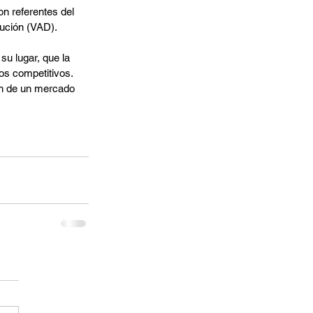
n referentes del 
bución (VAD).
u lugar, que la 
s competitivos. 
ón de un mercado 