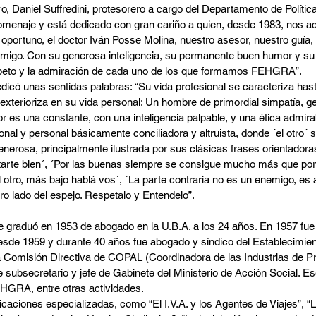
ro, Daniel Suffredini, protesorero a cargo del Departamento de Política
homenaje y está dedicado con gran cariño a quien, desde 1983, nos 
oportuno, el doctor Iván Posse Molina, nuestro asesor, nuestro guía,
migo. Con su generosa inteligencia, su permanente buen humor y su s
speto y la admiración de cada uno de los que formamos FEHGRA”.
edicó unas sentidas palabras: “Su vida profesional se caracteriza hast
xterioriza en su vida personal: Un hombre de primordial simpatía, ge
r es una constante, con una inteligencia palpable, y una ética admirabl
onal y personal básicamente conciliadora y altruista, donde ´el otro´ 
nerosa, principalmente ilustrada por sus clásicas frases orientadoras
arte bien´, ´Por las buenas siempre se consigue mucho más que por 
 otro, más bajo hablá vos´, ´La parte contraria no es un enemigo, es 
ro lado del espejo. Respetalo y Entendelo”.
e graduó en 1953 de abogado en la U.B.A. a los 24 años. En 1957 fue
 Desde 1959 y durante 40 años fue abogado y síndico del Establecimie
 Comisión Directiva de COPAL (Coordinadora de las Industrias de P
e subsecretario y jefe de Gabinete del Ministerio de Acción Social. E
HGRA, entre otras actividades.
caciones especializadas, como “El I.V.A. y los Agentes de Viajes”, “