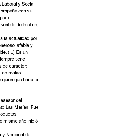
 Laboral y Social, 
acompaña con su 
 pero 
entido de la ética, 
a la actualidad por 
neroso, afable y 
e. (...) Es un 
siempre tiene 
 de carácter: 
las malas´, 
alguien que hace tu 
 asesor del 
nto Las Marías. Fue 
roductos 
se mismo año inició 
Ley Nacional de 