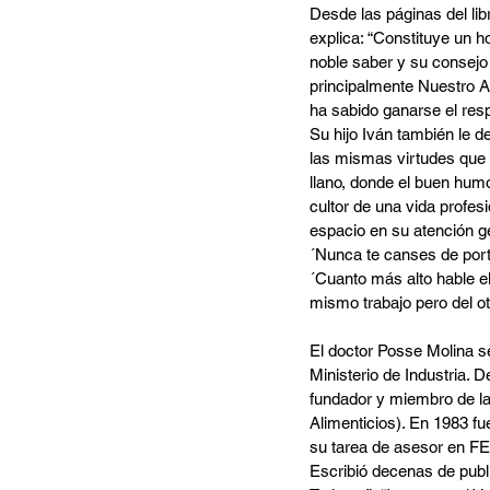
Desde las páginas del lib
explica: “Constituye un 
noble saber y su consejo 
principalmente Nuestro A
ha sabido ganarse el re
Su hijo Iván también le d
las mismas virtudes que e
llano, donde el buen humo
cultor de una vida profesi
espacio en su atención ge
´Nunca te canses de port
´Cuanto más alto hable el
mismo trabajo pero del ot
El doctor Posse Molina s
Ministerio de Industria.
fundador y miembro de la
Alimenticios). En 1983 fu
su tarea de asesor en FE
Escribió decenas de publi