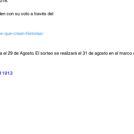
2018.
en con su voto a través del 
                                          
es-que-crean-historias/
a el 29 de Agosto. El sorteo se realizará el 31 de agosto en el mar
711913