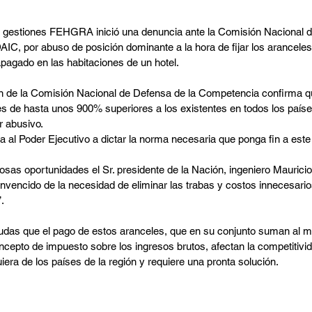
gestiones FEHGRA inició una denuncia ante la Comisión Nacional d
C, por abuso de posición dominante a la hora de fijar los aranceles
apagado en las habitaciones de un hotel.
ón de la Comisión Nacional de Defensa de la Competencia confirma q
de hasta unos 900% superiores a los existentes en todos los países 
r abusivo.
ta al Poder Ejecutivo a dictar la norma necesaria que ponga fin a es
sas oportunidades el Sr. presidente de la Nación, ingeniero Mauricio
vencido de la necesidad de eliminar las trabas y costos innecesario
.
as que el pago de estos aranceles, que en su conjunto suman al m
cepto de impuesto sobre los ingresos brutos, afectan la competitivid
ra de los países de la región y requiere una pronta solución.