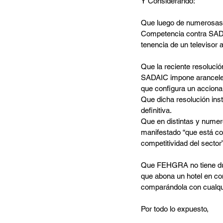
Y Considerando:
Que luego de numerosas 
Competencia contra SADAI
tenencia de un televisor 
Que la reciente resoluci
SADAIC impone aranceles 
que configura un acciona
Que dicha resolución ins
definitiva.
Que en distintas y numero
manifestado “que está con
competitividad del sector”
Que FEHGRA no tiene dud
que abona un hotel en con
comparándola con cualquie
Por todo lo expuesto,