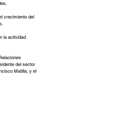
les.
el crecimiento del 
s.
 la actividad 
Relaciones 
esidente del sector 
cisco Matilla, y el 