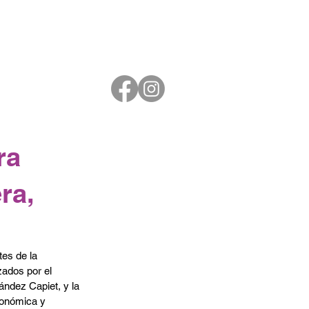
ra
ra,
es de la 
ados por el 
ández Capiet, y la 
ronómica y 