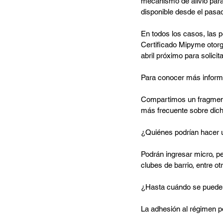
mecanismo de alivio para 
disponible desde el pasad
En todos los casos, las 
Certificado Mipyme otorga
abril próximo para solicita
Para conocer más informa
Compartimos un fragment
más frecuente sobre dic
¿Quiénes podrían hacer u
Podrán ingresar micro, 
clubes de barrio, entre ot
¿Hasta cuándo se puede a
La adhesión al régimen po