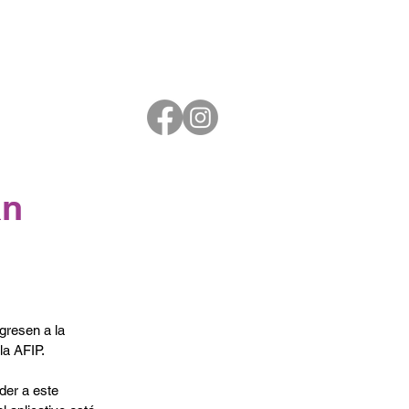
an
gresen a la 
la AFIP.
der a este 