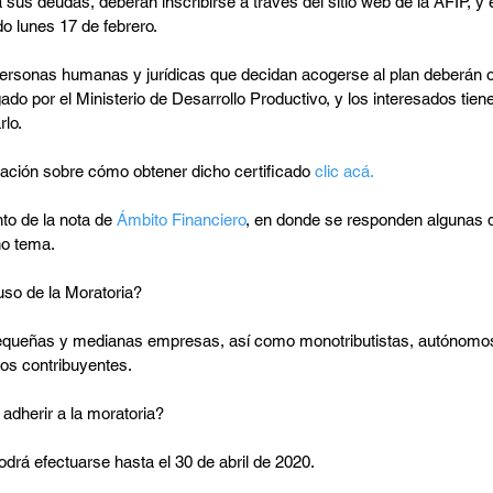
sus deudas, deberán inscribirse a través del sitio web de la AFIP, y el
o lunes 17 de febrero.
personas humanas y jurídicas que decidan acogerse al plan deberán o
do por el Ministerio de Desarrollo Productivo, y los interesados tiene
rlo.
ción sobre cómo obtener dicho certificado 
clic acá.
o de la nota de 
Ámbito Financiero
, en donde se responden algunas d
ho tema.
so de la Moratoria?
pequeñas y medianas empresas, así como monotributistas, autónomos
ros contribuyentes.
dherir a la moratoria?
drá efectuarse hasta el 30 de abril de 2020.