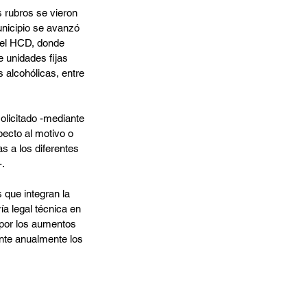
s rubros se vieron 
nicipio se avanzó 
el HCD, donde 
 unidades fijas 
alcohólicas, entre 
olicitado -mediante 
pecto al motivo o 
 a los diferentes 
-.
 que integran la 
a legal técnica en 
, por los aumentos 
nte anualmente los 