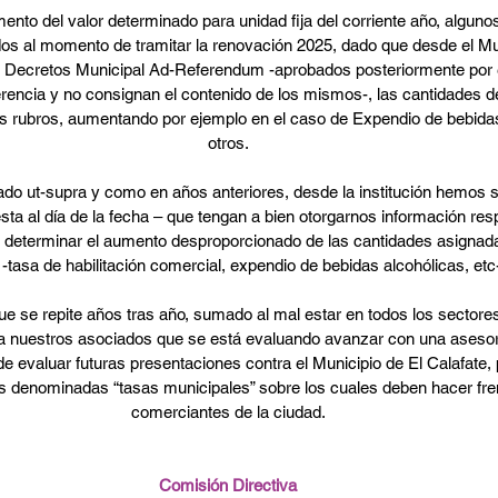
ento del valor determinado para unidad fija del corriente año, alguno
os al momento de tramitar la renovación 2025, dado que desde el Mu
 Decretos Municipal Ad-Referendum -aprobados posteriormente por 
encia y no consignan el contenido de los mismos-, las cantidades de
 rubros, aumentando por ejemplo en el caso de Expendio de bebidas 
otros.
ado ut-supra y como en años anteriores, desde la institución hemos s
sta al día de la fecha – que tengan a bien otorgarnos información res
a determinar el aumento desproporcionado de las cantidades asignadas
 -tasa de habilitación comercial, expendio de bebidas alcohólicas, etc
e se repite años tras año, sumado al mal estar en todos los sectores
 a nuestros asociados que se está evaluando avanzar con una asesorí
n de evaluar futuras presentaciones contra el Municipio de El Calafate
s denominadas “tasas municipales” sobre los cuales deben hacer fre
comerciantes de la ciudad.
Comisión Directiva