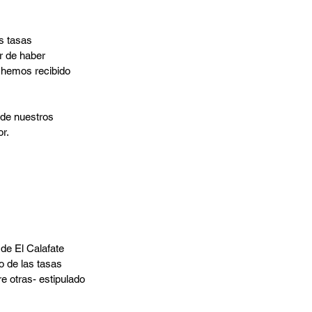
s tasas 
r de haber 
o hemos recibido 
 de nuestros 
r.
de El Calafate 
 de las tasas 
e otras- estipulado 