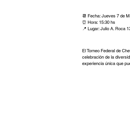
Detalles de la C
📆 Fecha: Jueves 7 de M
⏰ Hora: 15:30 hs
📍 Lugar: Julio A. Roca 
¿Qué es el Tor
El Torneo Federal de Ch
celebración de la diversi
experiencia única que pue