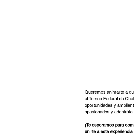
Todavía estás a
Queremos animarte a que l
el Torneo Federal de Chef
oportunidades y ampliar t
apasionados y adentráte
¡Te esperamos para compa
unirte a esta experiencia 