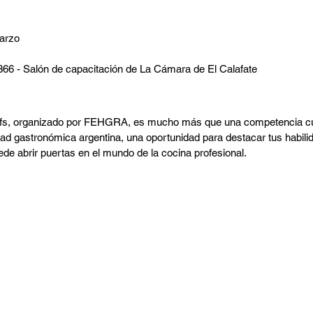
harla:
arzo
1366 - Salón de capacitación de La Cámara de El Calafate
neo Federal de Chefs?
efs, organizado por FEHGRA, es mucho más que una competencia cul
dad gastronómica argentina, una oportunidad para destacar tus habili
de abrir puertas en el mundo de la cocina profesional.