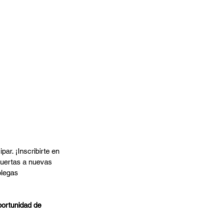
ar. ¡Inscribirte en 
puertas a nuevas 
olegas 
portunidad de 