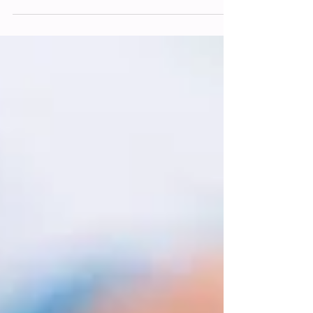
En el día de ayer recibimos en nuestra Sede a un
grupo de emprendedores en criptomonedas, quiénes
fueron recibidos por la Gerente Selene...