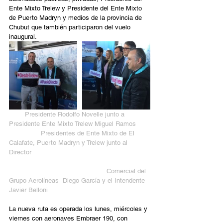
Ente Mixto Trelew y Presidente del Ente Mixto 
de Puerto Madryn y medios de la provincia de 
Chubut que también participaron del vuelo 
inaugural.
       Presidente Rodolfo Novelle junto a 
Presidente Ente Mixto Trelew Miguel Ramos       
                Presidentes de Ente Mixto de El 
Calafate, Puerto Madryn y Trelew junto al 
Director                                                           
                                                 Comercial del 
Grupo Aerolíneas  Diego García y el Intendente 
Javier Belloni
La nueva ruta es operada los lunes, miércoles y 
viernes con aeronaves Embraer 190, con 