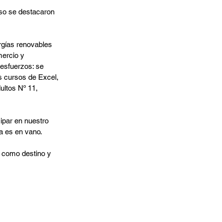
so se destacaron 
gías renovables 
ercio y 
esfuerzos: se 
s cursos de Excel, 
ultos Nº 11, 
ipar en nuestro 
a es en vano.
 como destino y 