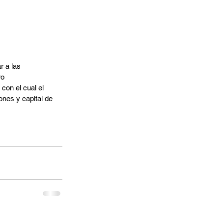
 a las 
o 
on el cual el 
ones y capital de 