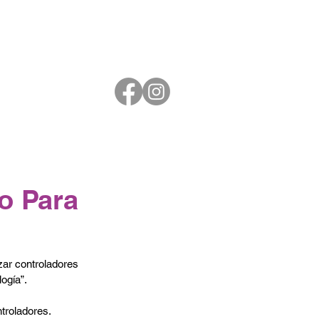
o Para
zar controladores 
ogía”.
troladores.